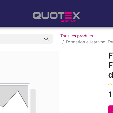
nos produits
Nos logiciels
Mes formations
Nos évaluations
Tous les produits
Formation e-learning: Fo
F
F
d
1