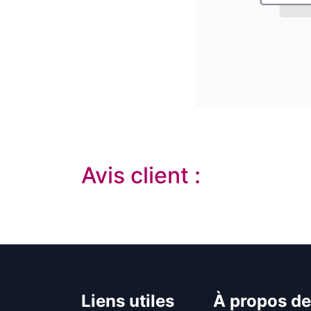
Avis client :
Liens util​es
À propos de