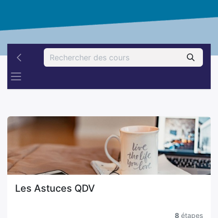
Les Astuces QDV
8
étapes